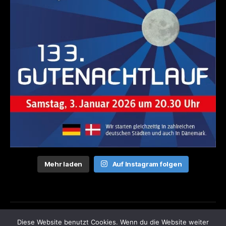
Mehr laden
Auf Instagram folgen
Diese Website benutzt Cookies. Wenn du die Website weiter
© 2026
Laufen gegen Leiden
Nach oben
↑