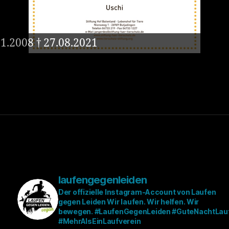
01.2008 † 27.08.2021
laufengegenleiden
Der offizielle Instagram-Account von Laufen
gegen Leiden
Wir laufen. Wir helfen. Wir
bewegen.
#LaufenGegenLeiden #GuteNachtLau
#MehrAlsEinLaufverein