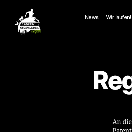
News
Wir laufen!
Laufen
gegen
Leiden
Re
An die
Patent