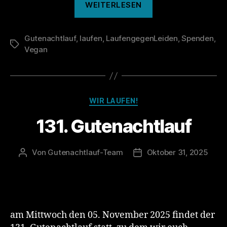
WEITERLESEN
war
der
Gutenachtlauf
,
laufen
,
LaufengegenLeiden
131.
,
Spenden
,
Schlagwörter
Vegan
Gutenachtlauf“
Kategorien
WIR LAUFEN!
131. Gutenachtlauf
Von
Gutenachtlauf-Team
Oktober 31, 2025
Beitragsautor
Veröffentlichungsdatum
am Mittwoch den 05. November 2025 findet der