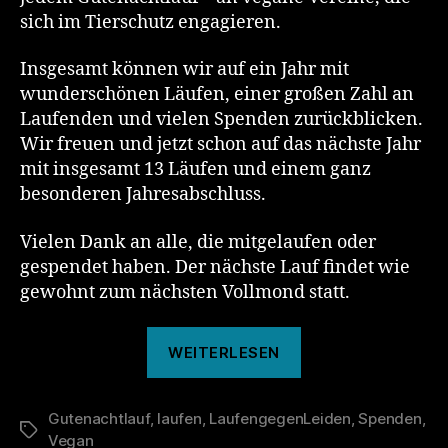
sich im Tierschutz engagieren.
Insgesamt können wir auf ein Jahr mit
wunderschönen Läufen, einer großen Zahl an
Laufenden und vielen Spenden zurückblicken.
Wir freuen und jetzt schon auf das nächste Jahr
mit insgesamt 13 Läufen und einem ganz
besonderen Jahresabschluss.
Vielen Dank an alle, die mitgelaufen oder
gespendet haben. Der nächste Lauf findet wie
gewohnt zum nächsten Vollmond statt.
„Das
WEITERLESEN
war
der
Gutenachtlauf
,
laufen
,
LaufengegenLeiden
132.
,
Spenden
,
Schlagwörter
Vegan
Gutenachtlauf“