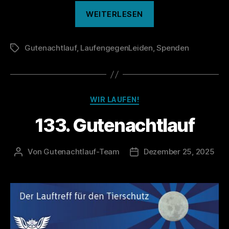
„Das
WEITERLESEN
war
der
Gutenachtlauf
,
LaufengegenLeiden
,
133.
Spenden
Schlagwörter
Gutenachtlauf“
Kategorien
WIR LAUFEN!
133. Gutenachtlauf
Von
Gutenachtlauf-Team
Dezember 25, 2025
Beitragsautor
Veröffentlichungsdatum