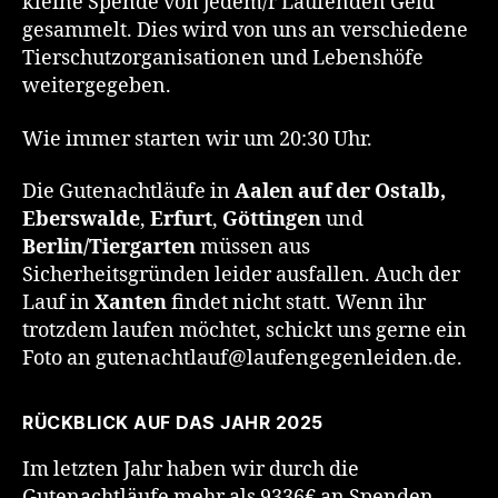
kleine Spende von jedem/r Laufenden Geld
gesammelt. Dies wird von uns an verschiedene
Tierschutzorganisationen und Lebenshöfe
weitergegeben.
Wie immer starten wir um 20:30 Uhr.
Die Gutenachtläufe in
Aalen auf der Ostalb,
Eberswalde
,
Erfurt
,
Göttingen
und
Berlin/Tiergarten
müssen aus
Sicherheitsgründen leider ausfallen. Auch der
Lauf in
Xanten
findet nicht statt. Wenn ihr
trotzdem laufen möchtet, schickt uns gerne ein
Foto an gutenachtlauf@laufengegenleiden.de.
RÜCKBLICK AUF DAS JAHR 2025
Im letzten Jahr haben wir durch die
Gutenachtläufe mehr als 9336€ an Spenden