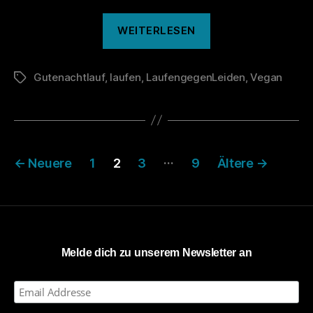
„Das
WEITERLESEN
war
der
Gutenachtlauf
,
laufen
,
LaufengegenLeiden
130.
,
Vegan
Schlagwörter
Gutenachtlauf“
Seitennummerierung
…
←
Neuere
1
2
3
9
Ältere
→
der
Beiträge
Melde dich zu unserem Newsletter an