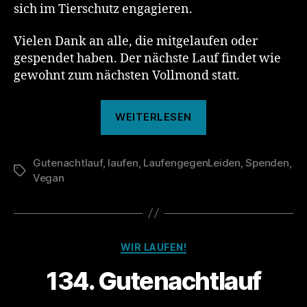
sich im Tierschutz engagieren.
Vielen Dank an alle, die mitgelaufen oder
gespendet haben. Der nächste Lauf findet wie
gewohnt zum nächsten Vollmond statt.
„Das
WEITERLESEN
war
der
Gutenachtlauf
,
laufen
,
LaufengegenLeiden
134.
,
Spenden
,
Schlagwörter
Vegan
Gutenachtlauf“
Kategorien
WIR LAUFEN!
134. Gutenachtlauf