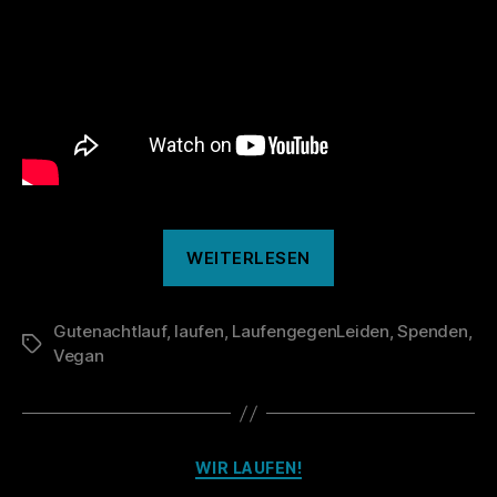
„137.
WEITERLESEN
Gutenachtlauf“
Gutenachtlauf
,
laufen
,
LaufengegenLeiden
,
Spenden
,
Schlagwörter
Vegan
Kategorien
WIR LAUFEN!