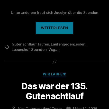
Unter anderem freut sich Jocelyn über die Spenden
„136.
WEITERLESEN
Gutenachtlauf“
Gutenachtlauf
,
laufen
,
LaufengegenLeiden
,
Schlagwörter
Lebenshof
,
Spenden
,
Vegan
Kategorien
WIR LAUFEN!
Das war der 135.
Gutenachtlauf
Von
Gutenachtlauf-Team
März 14, 2026
Beitragsautor
Veröffentlichungsdatu