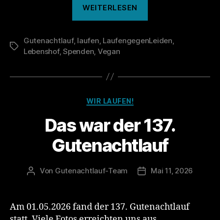
„Das
WEITERLESEN
war
der
Gutenachtlauf
,
laufen
,
LaufengegenLeiden
138.
,
Schlagwörter
Lebenshof
,
Spenden
,
Vegan
Gutenachtlauf“
Kategorien
WIR LAUFEN!
Das war der 137.
Gutenachtlauf
Von
Gutenachtlauf-Team
Mai 11, 2026
Beitragsautor
Veröffentlichungsdat
Am 01.05.2026 fand der 137. Gutenachtlauf
statt. Viele Fotos erreichten uns aus