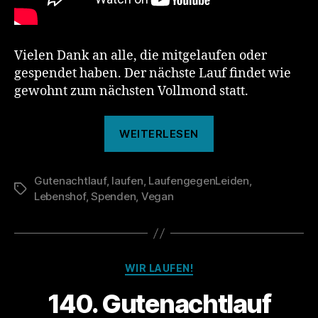
Vielen Dank an alle, die mitgelaufen oder
gespendet haben. Der nächste Lauf findet wie
gewohnt zum nächsten Vollmond statt.
„Das
WEITERLESEN
war
der
Gutenachtlauf
,
laufen
,
LaufengegenLeiden
140.
,
Schlagwörter
Lebenshof
,
Spenden
,
Vegan
Gutenachtlauf“
Kategorien
WIR LAUFEN!
140. Gutenachtlauf