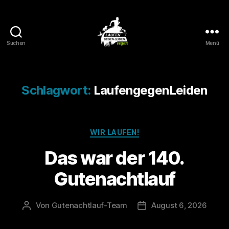
Suchen
Menü
Laufen
gegen
Leiden
Schlagwort:
LaufengegenLeiden
Kategorien
WIR LAUFEN!
Das war der 140.
Gutenachtlauf
Von
Gutenachtlauf-Team
August 6, 2026
Beitragsautor
Veröffentlichungsdatu