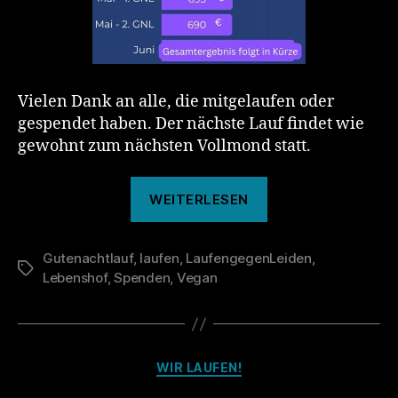
Vielen Dank an alle, die mitgelaufen oder
gespendet haben. Der nächste Lauf findet wie
gewohnt zum nächsten Vollmond statt.
„Das
WEITERLESEN
war
der
Gutenachtlauf
,
laufen
,
LaufengegenLeiden
139.
,
Schlagwörter
Lebenshof
,
Spenden
,
Vegan
Gutenachtlauf“
Kategorien
WIR LAUFEN!