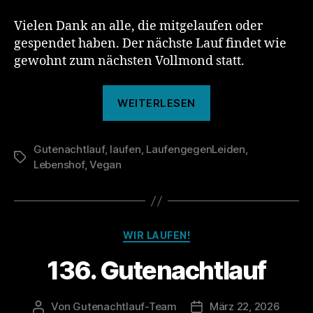
Vielen Dank an alle, die mitgelaufen oder
gespendet haben. Der nächste Lauf findet wie
gewohnt zum nächsten Vollmond statt.
„Das
WEITERLESEN
war
der
Gutenachtlauf
,
laufen
,
LaufengegenLeiden
136.
,
Schlagwörter
Lebenshof
,
Vegan
Gutenachtlauf“
Kategorien
WIR LAUFEN!
136. Gutenachtlauf
Von
Gutenachtlauf-Team
März 22, 2026
Beitragsautor
Veröffentlichungsdatu