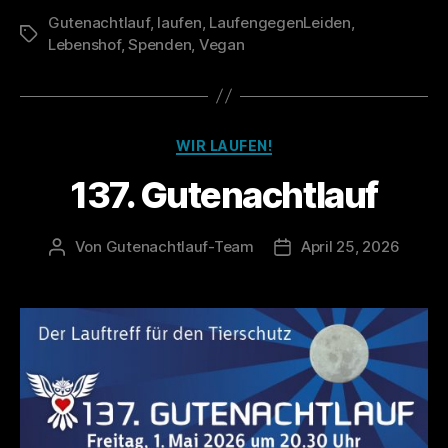
Gutenachtlauf
,
laufen
,
LaufengegenLeiden
137.
,
Schlagwörter
Lebenshof
,
Spenden
,
Vegan
Gutenachtlauf“
Kategorien
WIR LAUFEN!
137. Gutenachtlauf
Von
Gutenachtlauf-Team
April 25, 2026
Beitragsautor
Veröffentlichungsdatu