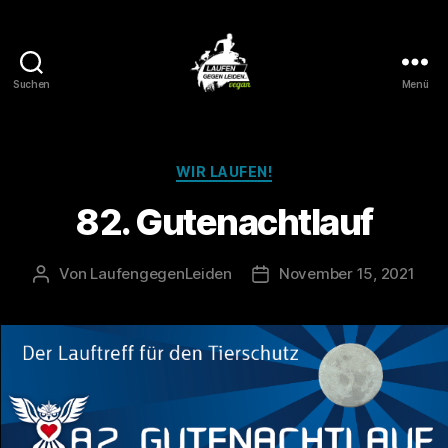
Suchen
Menü
Laufen
gegen
Leiden
Kategorien
WIR LAUFEN!
82. Gutenachtlauf
Von
LaufengegenLeiden
November 15, 2021
Beitragsautor
Veröffentlichungsdatum