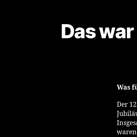
Das war
Was f
Der 12
Jubilä
Insges
waren 