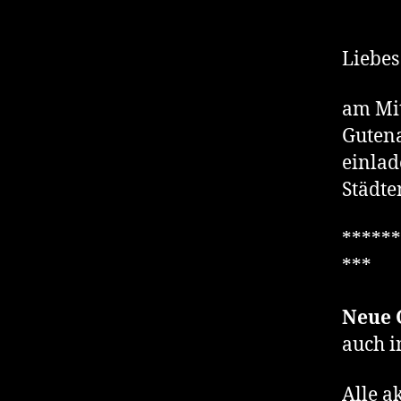
Liebes
am Mit
Gutena
einlad
Städten
******
***
Neue 
auch i
Alle a