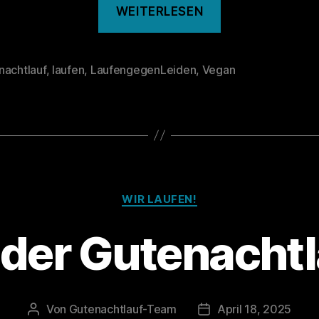
„Das
WEITERLESEN
war
der
Gutenachtlau
nachtlauf
,
laufen
,
LaufengegenLeiden
,
Vegan
rter
#125“
Kategorien
WIR LAUFEN!
 der Gutenachtl
Von
Gutenachtlauf-Team
April 18, 2025
Beitragsautor
Veröffentlichungsdat