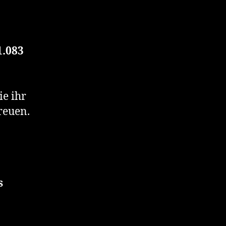
1.083
ie ihr
reuen.
s