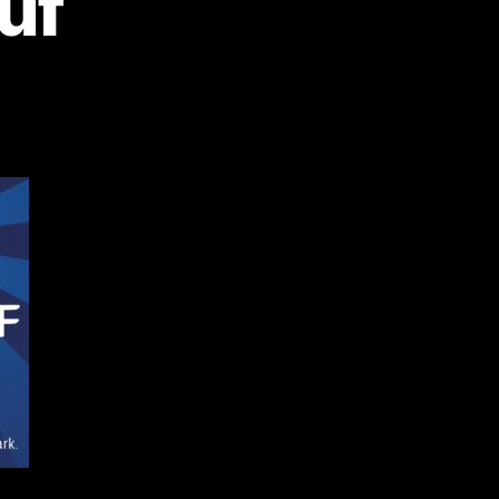
uf
tum