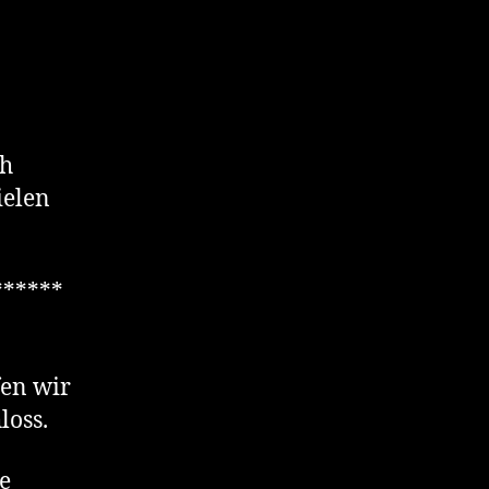
ch
ielen
******
fen wir
loss.
e