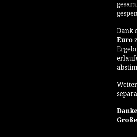
gesamm
gespen
Dank e
Euro
Ergebn
erlauf
abstim
Weiter
separa
Danke
Große