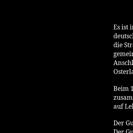
Es ist
deutsc
die S
gemein
Anschl
Osterl
Beim 1
zusam
auf Le
Der Gu
Der Gu