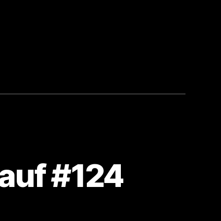
f
auf #124
um