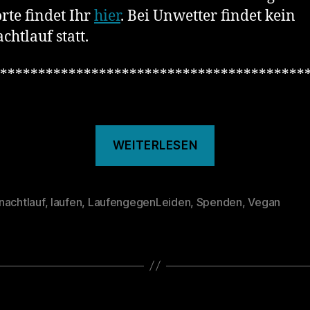
rte findet Ihr
hier
. Bei Unwetter findet kein
chtlauf statt.
****************************************
„126.
WEITERLESEN
Gutenachtlau
nachtlauf
,
laufen
,
LaufengegenLeiden
,
Spenden
,
Vegan
rter