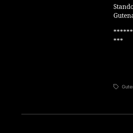
Stando
Gutena
******
***
Gute
Schlagwö