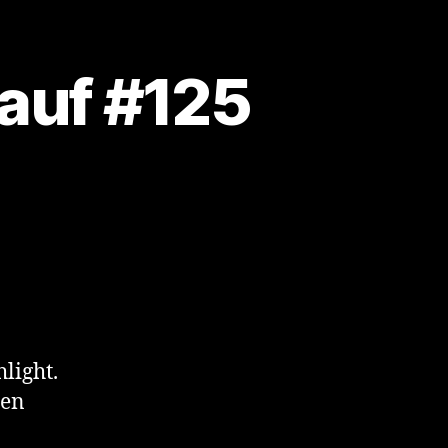
auf #125
tum
light.
ten