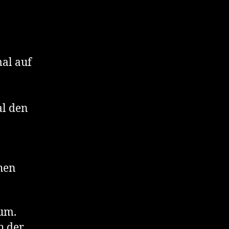
al auf
al den
hen
äum.
h der