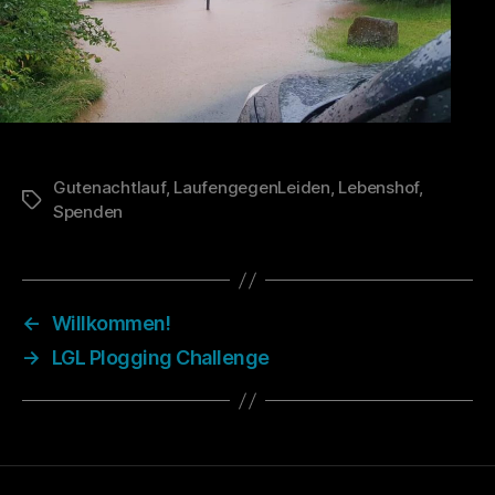
Gutenachtlauf
,
LaufengegenLeiden
,
Lebenshof
,
Schlagwörter
Spenden
←
Willkommen!
→
LGL Plogging Challenge