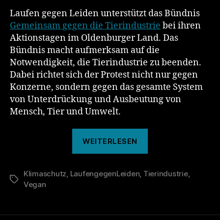
Laufen gegen Leiden unterstützt das Bündnis
Gemeinsam gegen die Tierindustrie
bei ihren
Aktionstagen im Oldenburger Land. Das
Bündnis macht aufmerksam auf die
Notwendigkeit, die Tierindustrie zu beenden.
Dabei richtet sich der Protest nicht nur gegen
Konzerne, sondern gegen das gesamte System
von Unterdrückung und Ausbeutung von
Mensch, Tier und Umwelt.
„Lauf
WEITERLESEN
für
Gemeinsam
Klimaschutz
,
LaufengegenLeiden
,
Tierindustrie
gegen
,
Schlagwörter
Vegan
die
Tierindustrie“