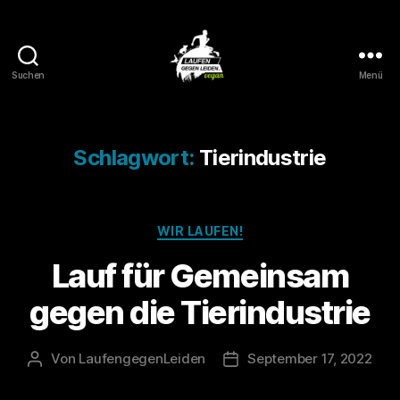
Suchen
Menü
Laufen
gegen
Leiden
Schlagwort:
Tierindustrie
Kategorien
WIR LAUFEN!
Lauf für Gemeinsam
gegen die Tierindustrie
Von
LaufengegenLeiden
September 17, 2022
Beitragsautor
Veröffentlichungsdatum