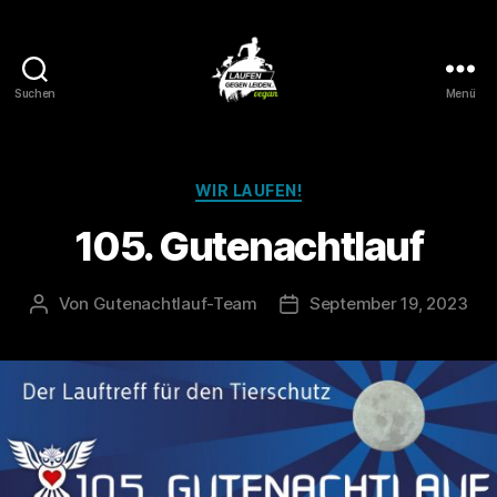
Suchen
Menü
Laufen
gegen
Leiden
Kategorien
WIR LAUFEN!
105. Gutenachtlauf
Von
Gutenachtlauf-Team
September 19, 2023
Beitragsautor
Veröffentlichungsdatum