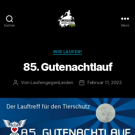
Suchen
Menü
Laufen
gegen
Leiden
Kategorien
WIR LAUFEN!
85. Gutenachtlauf
Von
LaufengegenLeiden
Februar 11, 2022
Beitragsautor
Veröffentlichungsdatum