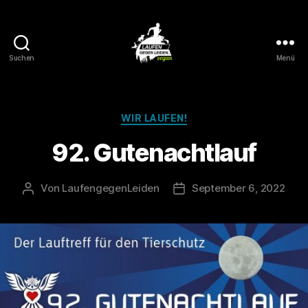
Suchen
Menü
Laufen
gegen
Leiden
Kategorien
WIR LAUFEN!
92. Gutenachtlauf
Von
LaufengegenLeiden
September 6, 2022
Beitragsautor
Veröffentlichungsdatum