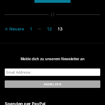
Gutenachtlauf-
Stadt“
Seitennummerierung
…
←
Neuere
1
12
13
der
Beiträge
Melde dich zu unserem Newsletter an
Spenden per PayPal