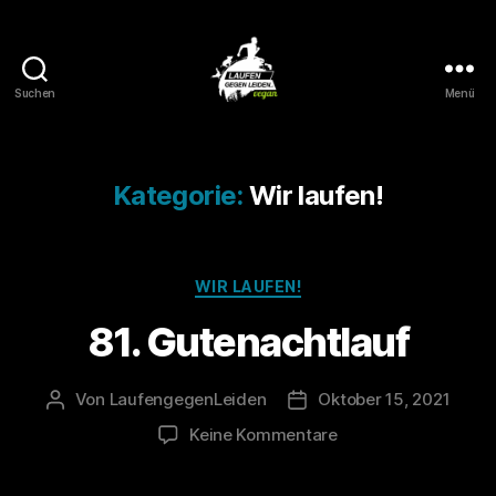
Suchen
Menü
Laufen
gegen
Leiden
Kategorie:
Wir laufen!
Kategorien
WIR LAUFEN!
81. Gutenachtlauf
Von
LaufengegenLeiden
Oktober 15, 2021
Beitragsautor
Veröffentlichungsdatum
zu
Keine Kommentare
81.
Gutenachtlauf