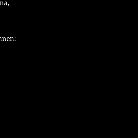
na,
nnen: