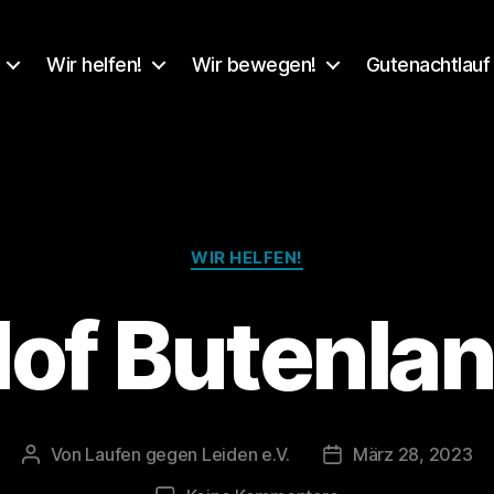
Wir helfen!
Wir bewegen!
Gutenachtlauf
Kategorien
WIR HELFEN!
of Butenla
Von
Laufen gegen Leiden e.V.
März 28, 2023
Beitragsautor
Veröffentlichungsd