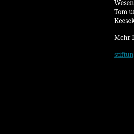
Wesenz
Tom un
Keesek
Mehr 
stiftu