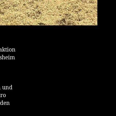
aktion
rsheim
n und
uro
 den