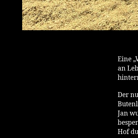
Eine „
an Leb
hinter
Der nu
Butenl
Jan wu
bespen
Hof du