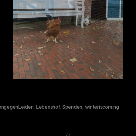
engegenLeiden
,
Lebenshof
,
Spenden
,
winteriscoming
rter