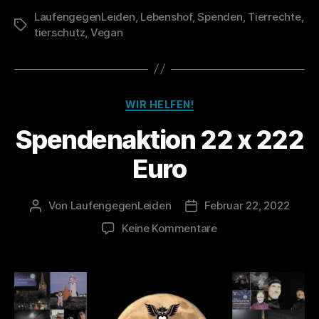
LaufengegenLeiden
,
Lebenshof
,
Spenden
22/23“
,
Tierrechte
,
Schlagwörter
tierschutz
,
Vegan
Kategorien
WIR HELFEN!
Spendenaktion 22 x 222
Euro
Von
LaufengegenLeiden
Februar 22, 2022
Beitragsautor
Veröffentlichungsdatum
zu
Keine Kommentare
Spendenaktion
22
x
222
Euro