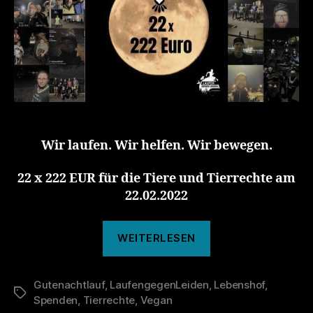
Wir laufen. Wir helfen. Wir bewegen.
22 x 222 EUR für die Tiere und Tierrechte am
22.02.2022
„Spendenaktion
WEITERLESEN
22
x
Gutenachtlauf
,
LaufengegenLeiden
,
222
Lebenshof
,
Schlagwörter
Spenden
,
Tierrechte
,
Vegan
Euro“