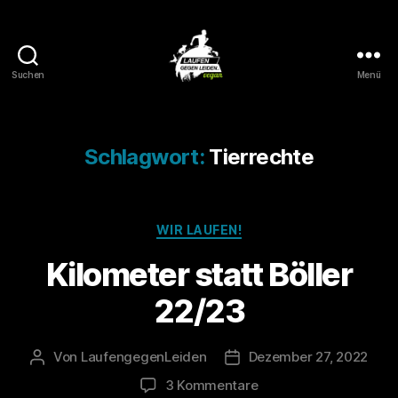
Suchen
Menü
Laufen
gegen
Leiden
Schlagwort:
Tierrechte
Kategorien
WIR LAUFEN!
Kilometer statt Böller
22/23
Von
LaufengegenLeiden
Dezember 27, 2022
Beitragsautor
Veröffentlichungsdatum
zu
3 Kommentare