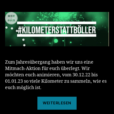
Kilometer
statt
Böller
22/23
Zum Jahresübergang haben wir uns eine
Mitmach-Aktion für euch überlegt. Wir
möchten euch animieren, vom 30.12.22 bis
01.01.23 so viele Kilometer zu sammeln, wie es
euch möglich ist.
„Kilometer
WEITERLESEN
statt
Böller