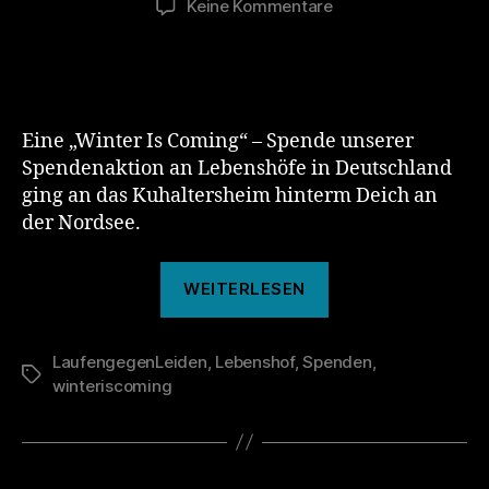
zu
Keine Kommentare
Hof
Butenland
Eine „Winter Is Coming“ – Spende unserer
Spendenaktion an Lebenshöfe in Deutschland
ging an das Kuhaltersheim hinterm Deich an
der Nordsee.
„Hof
WEITERLESEN
Butenland“
LaufengegenLeiden
,
Lebenshof
,
Spenden
,
Schlagwörter
winteriscoming