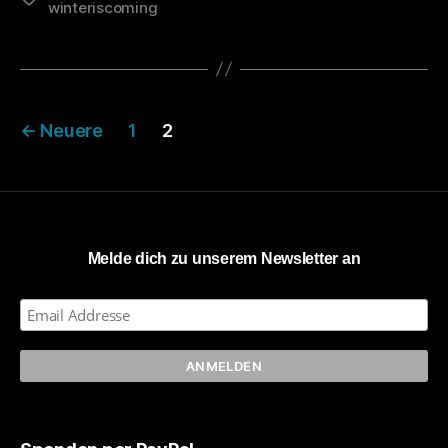
winteriscoming
Land
der
Tiere“
Seitennummerierung
←
Neuere
1
2
der
Beiträge
Melde dich zu unserem Newsletter an