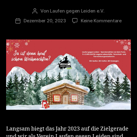
Von
Laufen gegen Leiden e.V.
Beitragsautor
zu
Dezember 20, 2023
Keine Kommentare
Veröffentlichungsdatum
Ja
ist
denn
heut‘
schon
Weihna
–
LgL-
Spende
vor
dem
Feste
Langsam biegt das Jahr 2023 auf die Zielgerade
und wir als Verein Laufen gegen Leiden sind