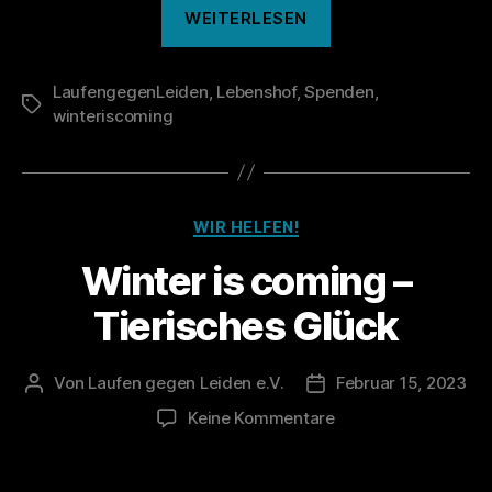
„Winter
WEITERLESEN
is
coming
LaufengegenLeiden
,
Lebenshof
,
Spenden
–
,
Schlagwörter
winteriscoming
Verein
Tierfreiheit“
Kategorien
WIR HELFEN!
Winter is coming –
Tierisches Glück
Von
Laufen gegen Leiden e.V.
Februar 15, 2023
Beitragsautor
Veröffentlichungsdat
zu
Keine Kommentare
Winter
is
coming