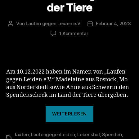
der Tiere
Von
Laufen gegen Leiden e.V.
Februar 4, 2023
Beitragsautor
Veröffentlichungsda
zu
1 Kommentar
Winter
is
coming
–
Land
Am 10.12.2022 haben im Namen von „Laufen
der
gegen Leiden e.V.“ Madelaine aus Rostock, Mo
Tiere
aus Norderstedt sowie Anne aus Schwerin den
Spendenscheck im Land der Tiere übergeben.
„Winter
WEITERLESEN
is
coming
laufen
,
LaufengegenLeiden
,
Lebenshof
–
,
Spenden
,
Schlagwörter