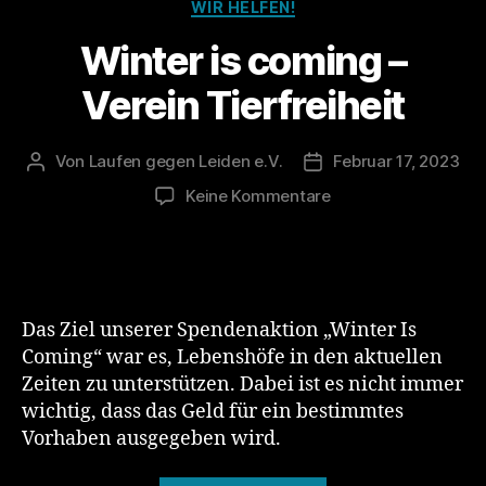
Kategorien
WIR HELFEN!
Winter is coming –
Verein Tierfreiheit
Von
Laufen gegen Leiden e.V.
Februar 17, 2023
Beitragsautor
Veröffentlichungsdat
zu
Keine Kommentare
Winter
is
coming
–
Verein
Das Ziel unserer Spendenaktion „Winter Is
Tierfreiheit
Coming“ war es, Lebenshöfe in den aktuellen
Zeiten zu unterstützen. Dabei ist es nicht immer
wichtig, dass das Geld für ein bestimmtes
Vorhaben ausgegeben wird.