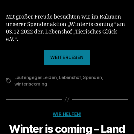
–
Tierisches
Mit großer Freude besuchten wir im Rahmen
Glück
unserer Spendenaktion „Winter is coming“ am
03.12.2022 den Lebenshof „Tierisches Glück
e.V.“.
„Winter
WEITERLESEN
is
coming
LaufengegenLeiden
,
Lebenshof
,
Spenden
–
,
Schlagwörter
winteriscoming
Tierisches
Glück“
Kategorien
WIR HELFEN!
Winter is coming – Land